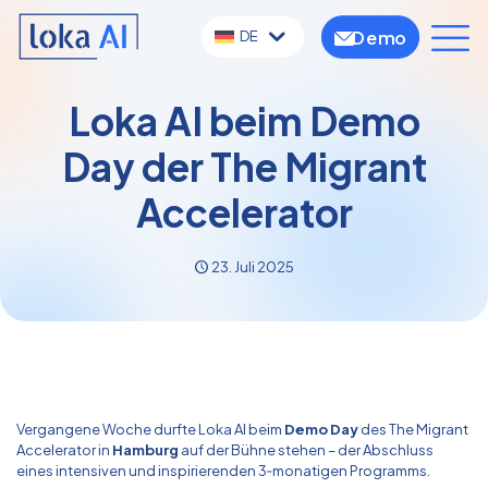
Demo
DE
Loka AI beim Demo
Day der The Migrant
Accelerator
23. Juli 2025
Vergangene Woche durfte Loka AI beim
Demo Day
des
The Migrant
Accelerator
in
Hamburg
auf der Bühne stehen – der Abschluss
eines intensiven und inspirierenden 3‑monatigen Programms.