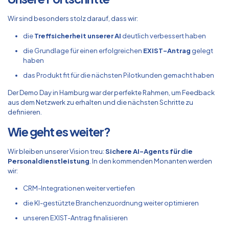
Wir sind besonders stolz darauf, dass wir:
die
Treffsicherheit unserer AI
deutlich verbessert haben
die Grundlage für einen erfolgreichen
EXIST-Antrag
gelegt
haben
das Produkt fit für die nächsten Pilotkunden gemacht haben
Der Demo Day in Hamburg war der perfekte Rahmen, um Feedback
aus dem Netzwerk zu erhalten und die nächsten Schritte zu
definieren.
Wie geht es weiter?
Wir bleiben unserer Vision treu:
Sichere AI-Agents für die
Personaldienstleistung
. In den kommenden Monanten werden
wir:
CRM-Integrationen weiter vertiefen
die KI-gestützte Branchenzuordnung weiter optimieren
unseren EXIST-Antrag finalisieren