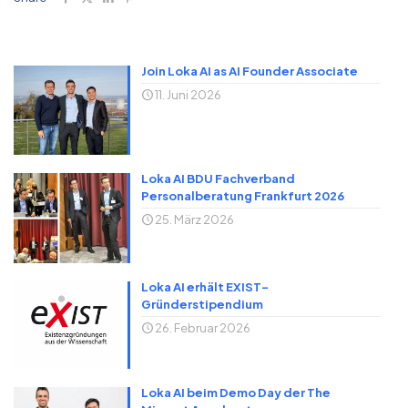
Join Loka AI as AI Founder Associate
11. Juni 2026
Loka AI BDU Fachverband
Personalberatung Frankfurt 2026
25. März 2026
Loka AI erhält EXIST-
Gründerstipendium
26. Februar 2026
Loka AI beim Demo Day der The