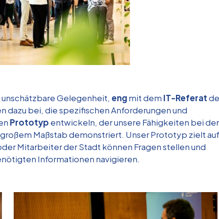
 unschätzbare Gelegenheit,
eng
mit dem
IT-Referat
de
n dazu bei, die spezifischen Anforderungen und
nen
Prototyp
entwickeln, der unsere Fähigkeiten bei der
großem Maßstab demonstriert. Unser Prototyp zielt au
der Mitarbeiter der Stadt können Fragen stellen und
enötigten Informationen navigieren.