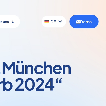
DE
Demo
r uns
m „München
rb 2024“