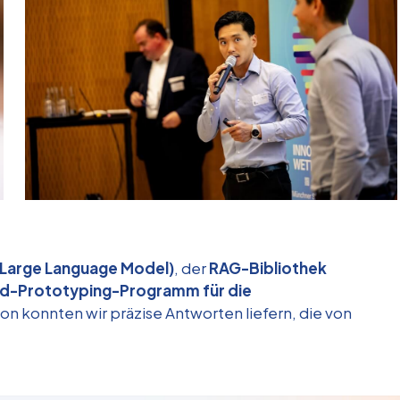
Large Language Model)
, der
RAG-Bibliothek
d-Prototyping-Programm für die
on konnten wir präzise Antworten liefern, die von