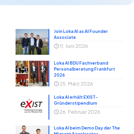
Join Loka AI as AI Founder
Associate
11. Juni 2026
e
Loka AI BDU Fachverband
Personalberatung Frankfurt
2026
25. März 2026
Loka AI erhält EXIST-
Gründerstipendium
26. Februar 2026
Loka AI beim Demo Day der The
Migrant Accelerator