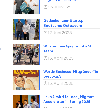
23. Juli 2025
Gedanken zum Startup
Bootcamp Ostbayern
12. Juni 2025
Willkommen Ajay im Loka AI
r
Team!
15. April 2025
f
Werde Business-Mitgründer*in
bei Loka AI
13. April 2025
Loka AI wird Teil des „Migrant
Accelerator“ – Spring 2025