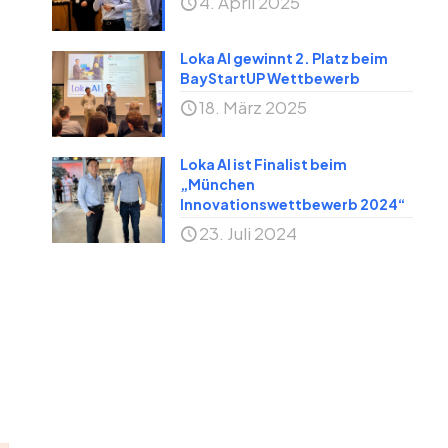
4. April 2025
Loka AI gewinnt 2. Platz beim
BayStartUP Wettbewerb
18. März 2025
Loka AI ist Finalist beim
„München
Innovationswettbewerb 2024“
23. Juli 2024